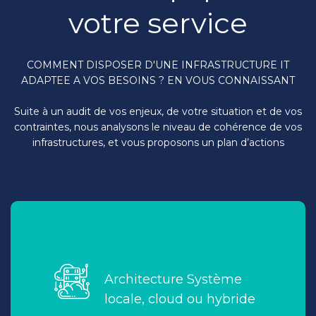
votre service
COMMENT DISPOSER D'UNE INFRASTRUCTURE IT
ADAPTEE A VOS BESOINS ? EN VOUS CONNAISSANT
Suite à un audit de vos enjeux, de votre situation et de vos
contraintes, nous analysons le niveau de cohérence de vos
infrastructures, et vous proposons un plan d’actions
Infrastructure numérique & IT :
(DAAS)
Desktop As A Service
de serveurs et NAS
Hébergement sécurisé
Architecture Système
des postes de travail,
gestion
et
Intégration
locale, cloud ou hybride
Serveurs (virtualisation), NAS, SAN
matérielle et
Fourniture et intégration