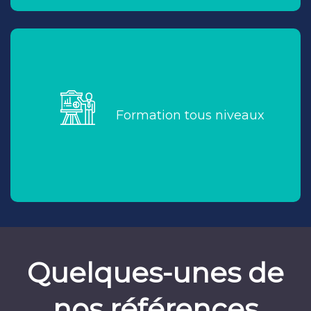
Bureautique (suite Office, O365)
PAO / CAO
Communication et Organisation de
l'entreprise
Formation tous niveaux
la théorie et la
Nos formations sont basées sur
. Elles s'adaptent à tous les niveaux.
pratique
Quelques-unes de
nos références